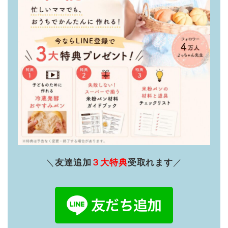
＼
友達追加
３大特典
受取れます
／