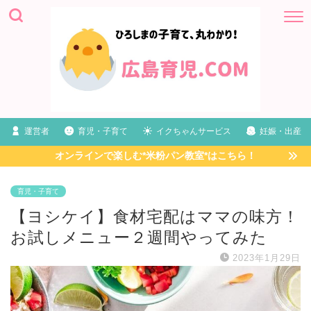
運営者
育児・子育て
イクちゃんサービス
妊娠・出産
オンラインで楽しむ*米粉パン教室*はこちら！
育児・子育て
【ヨシケイ】食材宅配はママの味方！
お試しメニュー２週間やってみた
2023年1月29日