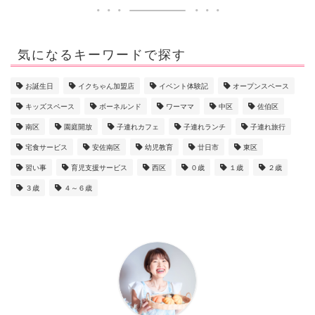
気になるキーワードで探す
お誕生日
イクちゃん加盟店
イベント体験記
オープンスペース
キッズスペース
ボーネルンド
ワーママ
中区
佐伯区
南区
園庭開放
子連れカフェ
子連れランチ
子連れ旅行
宅食サービス
安佐南区
幼児教育
廿日市
東区
習い事
育児支援サービス
西区
０歳
１歳
２歳
３歳
４～６歳