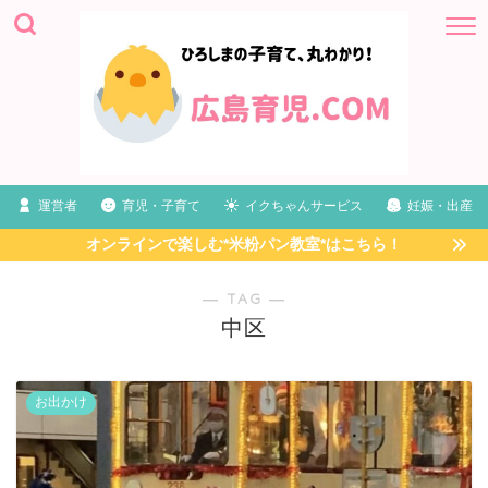
運営者
育児・子育て
イクちゃんサービス
妊娠・出産
オンラインで楽しむ*米粉パン教室*はこちら！
― TAG ―
中区
お出かけ