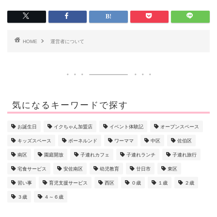
HOME
運営者について
気になるキーワードで探す
お誕生日
イクちゃん加盟店
イベント体験記
オープンスペース
キッズスペース
ボーネルンド
ワーママ
中区
佐伯区
南区
園庭開放
子連れカフェ
子連れランチ
子連れ旅行
宅食サービス
安佐南区
幼児教育
廿日市
東区
習い事
育児支援サービス
西区
０歳
１歳
２歳
３歳
４～６歳