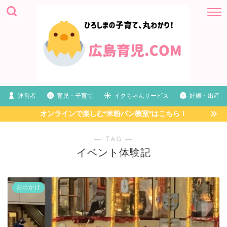
運営者
育児・子育て
イクちゃんサービス
妊娠・出産
オンラインで楽しむ*米粉パン教室*はこちら！
― TAG ―
イベント体験記
お出かけ