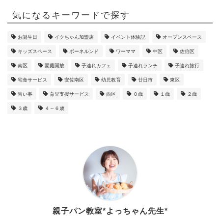
気になるキーワードで探す
お誕生日
イクちゃん加盟店
イベント体験記
オープンスペース
キッズスペース
ボーネルンド
ワーママ
中区
佐伯区
南区
園庭開放
子連れカフェ
子連れランチ
子連れ旅行
宅食サービス
安佐南区
幼児教育
廿日市
東区
習い事
育児支援サービス
西区
０歳
１歳
２歳
３歳
４～６歳
親子パン教室*よっちゃん先生*