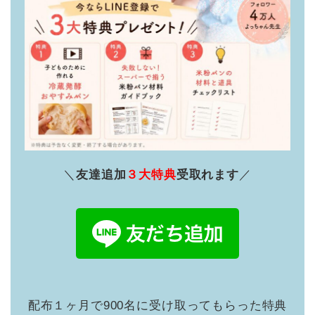
＼
友達追加
３大特典
受取れます
／
配布１ヶ月で900名に受け取ってもらった特典