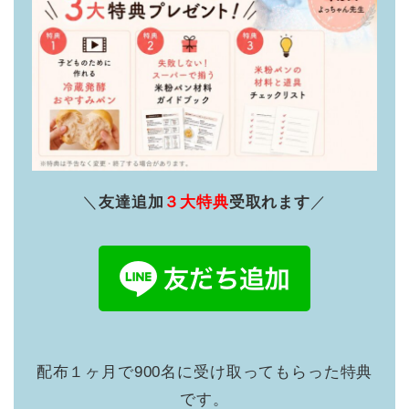
＼
友達追加
３大特典
受取れます
／
配布１ヶ月で900名に受け取ってもらった特典
です。