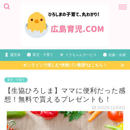
運営者
育児・子育て
イクちゃんサービス
妊娠・出産
オンラインで楽しむ*米粉パン教室*はこちら！
育児・子育て
【生協ひろしま】ママに便利だった感
想！無料で貰えるプレゼントも！
2022年12月8日