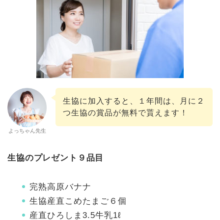
生協に加入すると、１年間は、月に２
つ生協の賞品が無料で貰えます！
よっちゃん先生
生協のプレゼント９品目
完熟高原バナナ
生協産直こめたまご６個
産直ひろしま3.5牛乳1ℓ