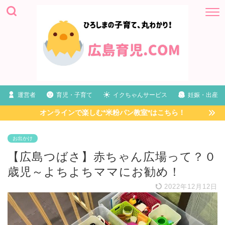
運営者
育児・子育て
イクちゃんサービス
妊娠・出産
オンラインで楽しむ*米粉パン教室*はこちら！
お出かけ
【広島つばさ】赤ちゃん広場って？０
歳児～よちよちママにお勧め！
2022年12月12日