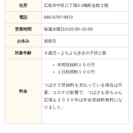
住所
広島市中区八丁堀3-1幟町会館２階
電話
080-9797-9972
営業時間
毎週水曜日の10:00~15:00
お休み
祝祭日
対象年齢
０歳児～よちよち歩きの子供と親
年間登録料１００円
１日利用料１００円
つばさで登録料を支払っている場合は不
料金
要。コロナの影響で、つばさも赤ちゃん
広場も２０２０年は年会登録料無料にな
りました。