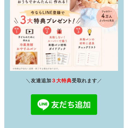
＼
友達追加
３大特典
受取れます
／