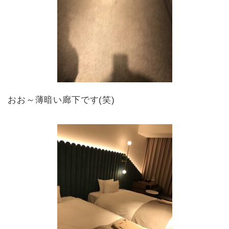
おお～薄暗い廊下です(笑)