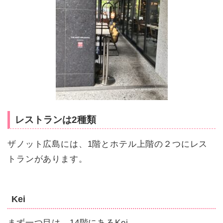
レストランは2種類
ザノット広島には、1階とホテル上階の２つにレス
トランがあります。
Kei
まず一つ目は、14階にあるKei。