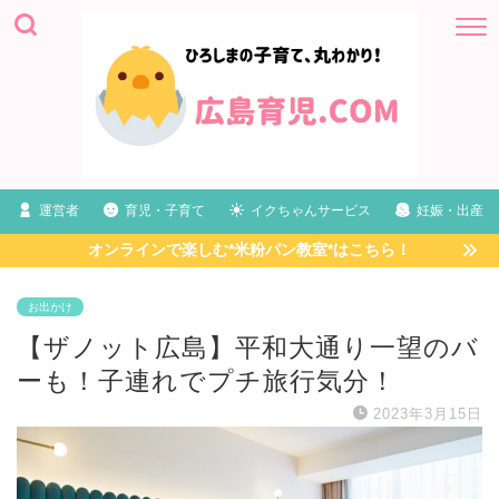
運営者
育児・子育て
イクちゃんサービス
妊娠・出産
オンラインで楽しむ*米粉パン教室*はこちら！
お出かけ
【ザノット広島】平和大通り一望のバ
ーも！子連れでプチ旅行気分！
2023年3月15日