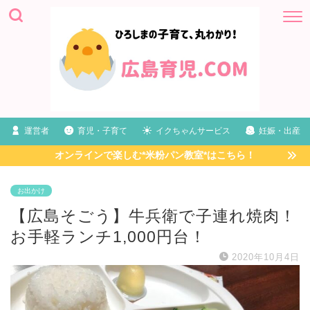
運営者
育児・子育て
イクちゃんサービス
妊娠・出産
オンラインで楽しむ*米粉パン教室*はこちら！
お出かけ
【広島そごう】牛兵衛で子連れ焼肉！
お手軽ランチ1,000円台！
2020年10月4日