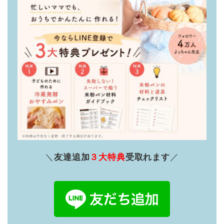
＼
友達追加
３大特典
受取れます
／