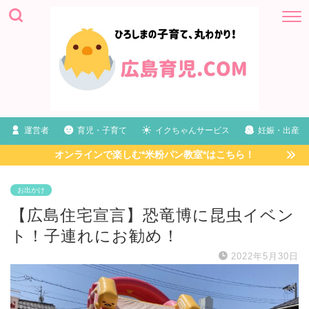
運営者
育児・子育て
イクちゃんサービス
妊娠・出産
オンラインで楽しむ*米粉パン教室*はこちら！
お出かけ
【広島住宅宣言】恐竜博に昆虫イベン
ト！子連れにお勧め！
2022年5月30日