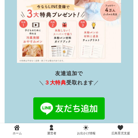
友達追加で
＼
３大特典
受取れます
／
配布１ヶ月で900名に
ホーム
運営者
お出かけ情報
広島育児支援