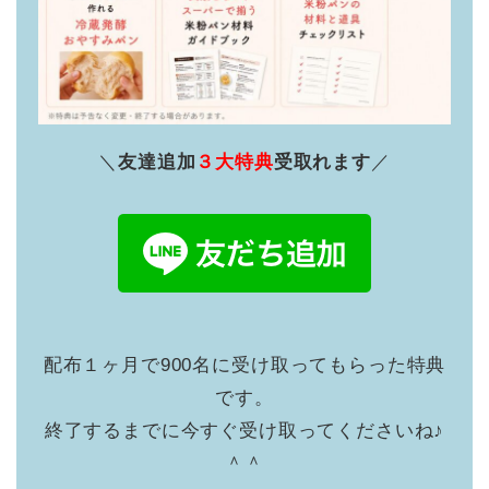
＼
友達追加
３大特典
受取れます
／
配布１ヶ月で900名に受け取ってもらった特典
です。
終了するまでに今すぐ受け取ってくださいね♪
＾＾