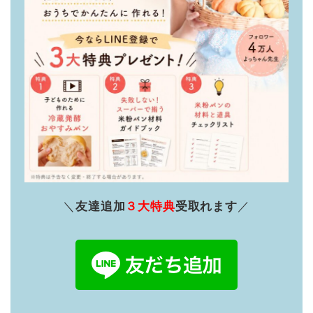
＼
友達追加
３大特典
受取れます
／