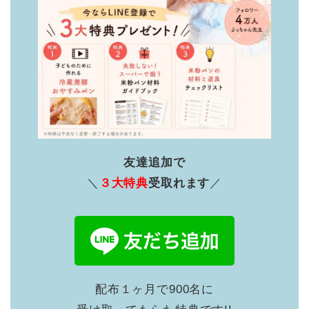
友達追加で
＼
３大特典
受取れます
／
配布１ヶ月で900名に