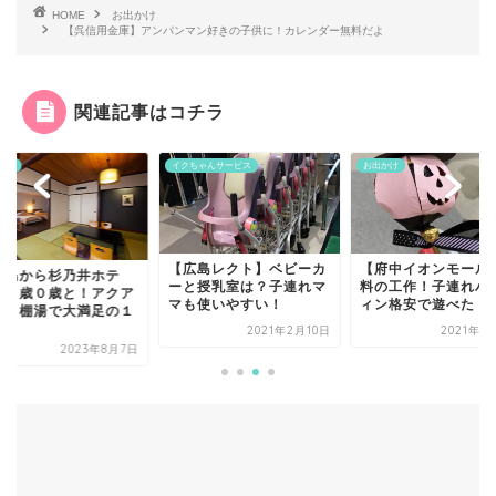
HOME
お出かけ
【呉信用金庫】アンパンマン好きの子供に！カレンダー無料だよ
関連記事はコチラ
かけ
イクちゃんサービス
お出かけ
【広島レクト】ベビーカ
【府中イオンモール
広島から杉乃井ホテ
ーと授乳室は？子連れマ
料の工作！子連れハ
】２歳０歳と！アクア
マも使いやすい！
ィン格安で遊べた！
ート棚湯で大満足の１
.
2021年2月10日
2021年1
2023年8月7日