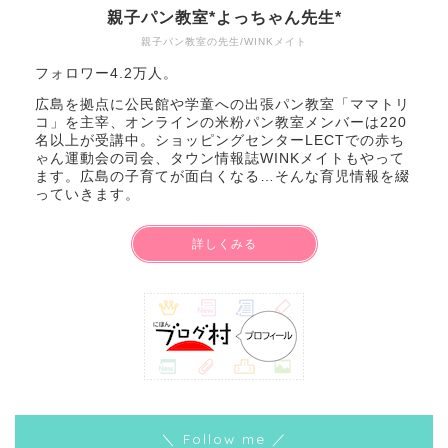
親子パン教室*よっちゃん先生*
親子パン教室の先生/WINKメイト
フォロワー4.2万人。
広島を拠点に公民館や学童への出張パン教室「ママトリ
コ」を主宰、オンラインの米粉パン教室メンバーは220
名以上が受講中。ショッピングセンターLECTでの赤ち
ゃん運動会の司会、タウン情報誌WINKメイトもやって
ます。広島の子育てが面白くなる…そんな育児情報を綴
っていきます。
詳しくみる
＼ Follow me ／