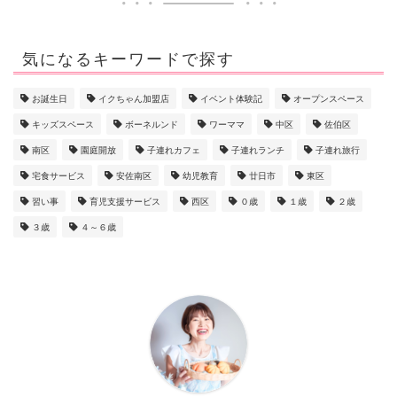
気になるキーワードで探す
お誕生日
イクちゃん加盟店
イベント体験記
オープンスペース
キッズスペース
ボーネルンド
ワーママ
中区
佐伯区
南区
園庭開放
子連れカフェ
子連れランチ
子連れ旅行
宅食サービス
安佐南区
幼児教育
廿日市
東区
習い事
育児支援サービス
西区
０歳
１歳
２歳
３歳
４～６歳