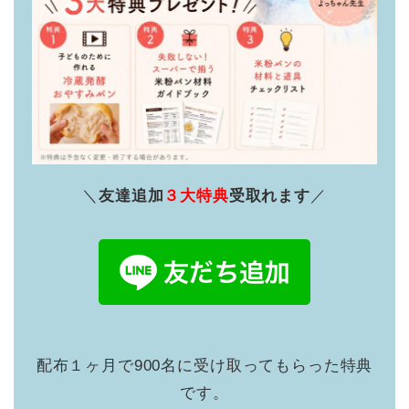
＼
友達追加
３大特典
受取れます
／
配布１ヶ月で900名に受け取ってもらった特典
です。